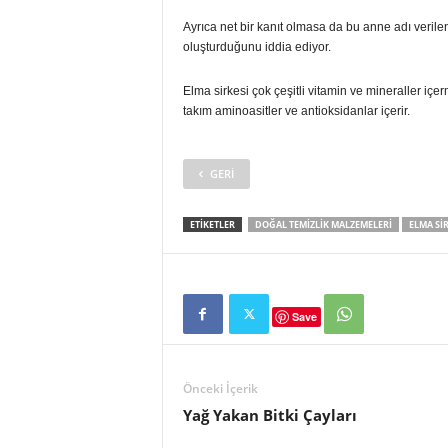
Ayrıca net bir kanıt olmasa da bu anne adı verile
oluşturduğunu iddia ediyor.
Elma sirkesi çok çeşitli vitamin ve mineraller iç
takım aminoasitler ve antioksidanlar içerir.
GERI
ETIKETLER
DOĞAL TEMIZLIK MALZEMELERI
ELMA SIR
Save
Önceki İçerik
Yağ Yakan Bitki Çayları