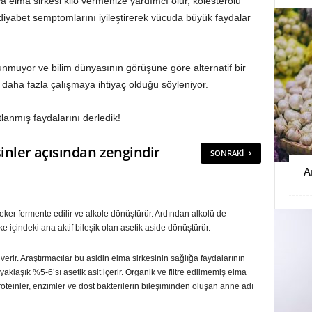
a elma sirkesi kilo vermenize yardımcı olur, kolesterolü
diyabet semptomlarını iyileştirerek vücuda büyük faydalar
nmuyor ve bilim dünyasının görüşüne göre alternatif bir
daha fazla çalışmaya ihtiyaç olduğu söyleniyor.
tlanmış faydalarını derledik!
esinler açısından zengindir
SONRAKI
A
şeker fermente edilir ve alkole dönüştürür. Ardından alkolü de
ke içindeki ana aktif bileşik olan asetik aside dönüştürür.
verir. Araştırmacılar bu asidin elma sirkesinin sağlığa faydalarının
aklaşık %5-6’sı asetik asit içerir. Organik ve filtre edilmemiş elma
oteinler, enzimler ve dost bakterilerin bileşiminden oluşan anne adı