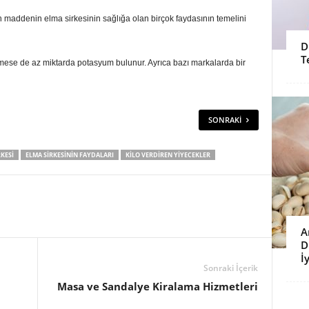
n maddenin elma sirkesinin sağlığa olan birçok faydasının temelini
D
T
ermese de az miktarda potasyum bulunur. Ayrıca bazı markalarda bir
SONRAKI
KESI
ELMA SIRKESININ FAYDALARI
KILO VERDIREN YIYECEKLER
A
D
İy
Sonraki İçerik
Masa ve Sandalye Kiralama Hizmetleri