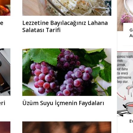
ne
Lezzetine Bayılacağınız Lahana
Salatası Tarifi
G
A
ri
Üzüm Suyu İçmenin Faydaları
E