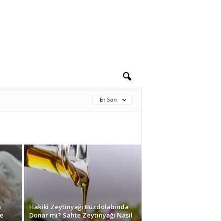
En Son
n
Hakiki Zeytinyağı Buzdolabında
e
Donar mı? Sahte Zeytinyağı Nasıl