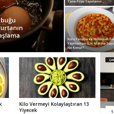
Tane Pilav Yapmanın...
abuğu
urtanın
Haşlama
Kuru Fasulye ve Nohudun Ga
Yapmaması İçin Islatma Suy
Ne Konur?
Ço
k
Kilo Vermeyi Kolaylaştıran 13
Yiyecek
T