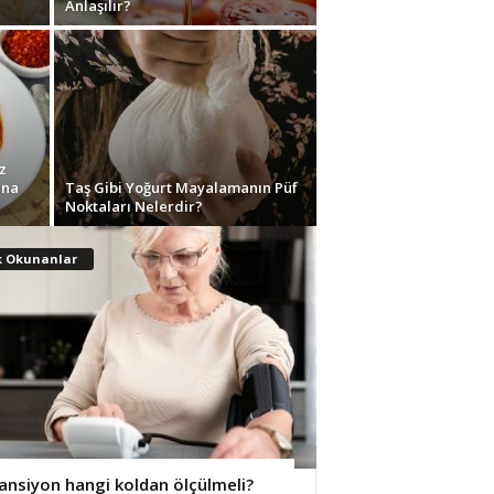
Anlaşılır?
z
una
Taş Gibi Yoğurt Mayalamanın Püf
Noktaları Nelerdir?
k Okunanlar
ansiyon hangi koldan ölçülmeli?