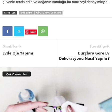
güvenle tercih edin ve doğanın sunduğu bu mucizeyi deneyimleyin.
ETIKETLER
GÜL SUYU
GÜL SUYU CILT BAKIM
Save
Önceki İçerik
Sonraki İçerik
Evde Oje Yapımı
Burçlara Göre Ev
Dekorasyonu Nasıl Yapılır?
Çok Okunanlar