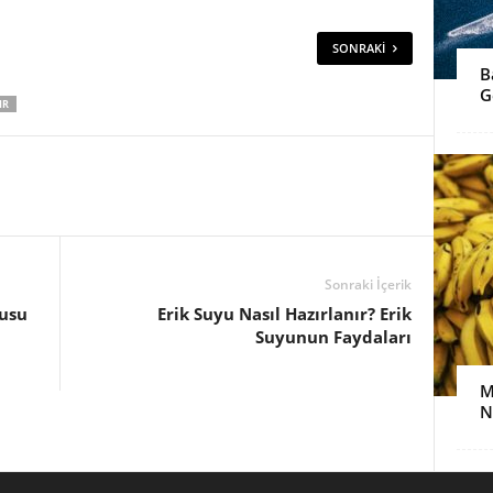
SONRAKI
B
G
IR
Sonraki İçerik
nusu
Erik Suyu Nasıl Hazırlanır? Erik
Suyunun Faydaları
M
N