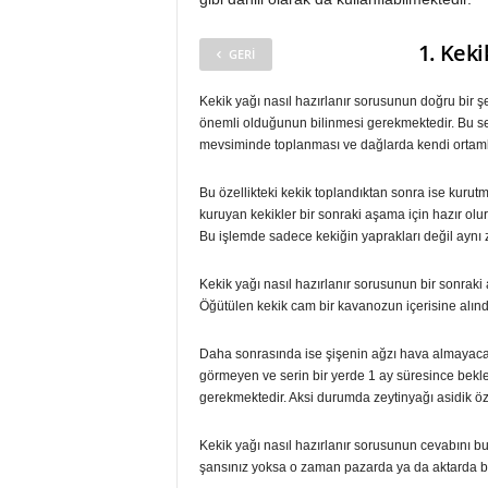
1. Keki
GERI
Kekik yağı nasıl hazırlanır sorusunun doğru bir şe
önemli olduğunun bilinmesi gerekmektedir. Bu se
mevsiminde toplanması ve dağlarda kendi ortamla
Bu özellikteki kekik toplandıktan sonra ise kuru
kuruyan kekikler bir sonraki aşama için hazır olu
Bu işlemde sadece kekiğin yaprakları değil aynı 
Kekik yağı nasıl hazırlanır sorusunun bir sonraki
Öğütülen kekik cam bir kavanozun içerisine alındı
Daha sonrasında ise şişenin ağzı hava almayacak 
görmeyen ve serin bir yerde 1 ay süresince bekle
gerekmektedir. Aksi durumda zeytinyağı asidik öz
Kekik yağı nasıl hazırlanır sorusunun cevabını 
şansınız yoksa o zaman pazarda ya da aktarda bitki