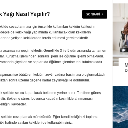
k Yağı Nasıl Yapılır?
SONRAKI
kilde cevaplanması için öncelikle kullanılan kekiğin kalitesinin
beple de kekik yağı yapımında kullanılacak olan kekiklerin
rında yetişen kekiklerden tercih edilmesi gerekmektedir.
tma aşamasına geçilmektedir. Genellikle 3 ile 5 gün arasında tamamen
rlar. Kurutma işleminden sonraki işlem ise öğütme işlemi olmaktadır.
zamanda çiçekleri ve sapları da öğütme işlemine tabi tutulmaktadır.
M
D
 aşaması ise öğütülen kekiğin zeytinyağına basılması oluşturmaktadır.
ktan sonra üzerini geçene kadar zeytinyağı ile doldurulur.
şekilde sıkıca kapatılarak bekleme yerine alınır. Tercihen güneş
tilir. Bekleme süresi boyunca kapağın kesinlikle alınmaması
elliğini kaybeder.
bu şekilde cevaplamak mümkündür. Eğer kendi kekiğinizi toplama
 halinde satılan kekikleri de kullanabilirsiniz.