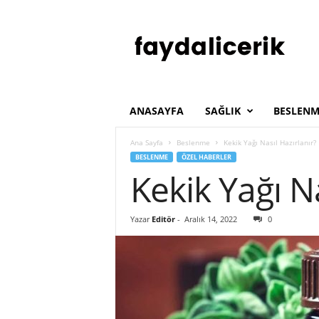
F
a
y
d
a
l
ı
ANASAYFA
SAĞLIK
BESLENM
İ
ç
Ana Sayfa
Beslenme
Kekik Yağı Nasıl Hazırlanır?
e
BESLENME
ÖZEL HABERLER
r
Kekik Yağı Na
i
k
Yazar
Editör
-
Aralık 14, 2022
0