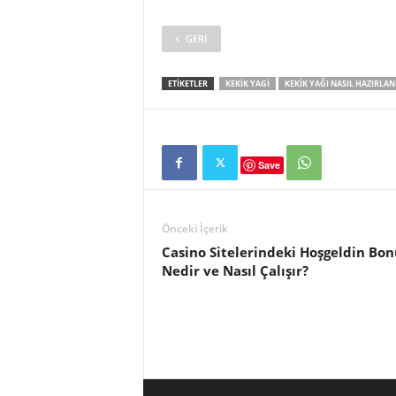
GERI
ETIKETLER
KEKIK YAGI
KEKIK YAĞI NASIL HAZIRLAN
Save
Önceki İçerik
Casino Sitelerindeki Hoşgeldin Bo
Nedir ve Nasıl Çalışır?