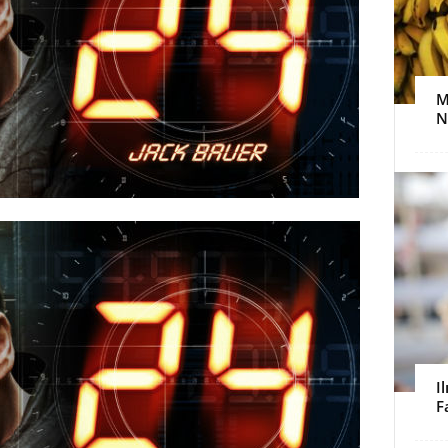
M
N
I
F