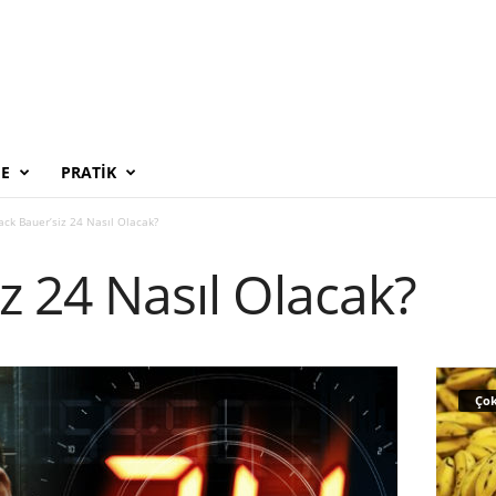
E
PRATIK
ack Bauer’siz 24 Nasıl Olacak?
iz 24 Nasıl Olacak?
Çok