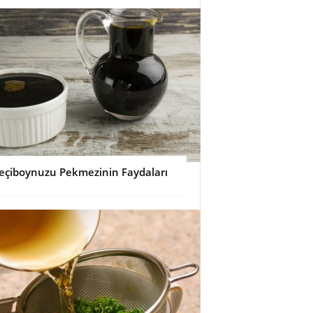
eçiboynuzu Pekmezinin Faydaları