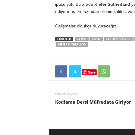
ipucu yok. Bu arada
Kiefer Sutherland
ye
ediyormuş. En azından dizinin kalitesi ve i
Gelişmeler oldukça duyuracağız.
ETIKETLER
24 2017
24 FOX
24 GERI DÖNÜYOR
KIEFER SUTHERLAND
Save
Önceki İçerik
Kodlama Dersi Müfredata Giriyor