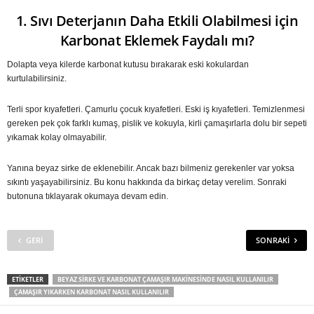
1. Sıvı Deterjanın Daha Etkili Olabilmesi için
Karbonat Eklemek Faydalı mı?
Dolapta veya kilerde karbonat kutusu bırakarak eski kokulardan
kurtulabilirsiniz.
Terli spor kıyafetleri. Çamurlu çocuk kıyafetleri. Eski iş kıyafetleri. Temizlenmesi
gereken pek çok farklı kumaş, pislik ve kokuyla, kirli çamaşırlarla dolu bir sepeti
yıkamak kolay olmayabilir.
Yanına beyaz sirke de eklenebilir. Ancak bazı bilmeniz gerekenler var yoksa
sıkıntı yaşayabilirsiniz. Bu konu hakkında da birkaç detay verelim. Sonraki
butonuna tıklayarak okumaya devam edin.
GERI
SONRAKI
ETIKETLER
BEYAZ SIRKE VE KARBONAT ÇAMAŞIR MAKINESINDE NASIL KULLANILIR
ÇAMAŞIR YIKARKEN KARBONAT NASIL KULLANILIR