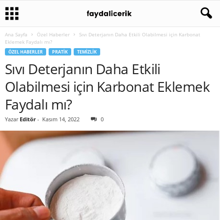
Ana Sayfa
Özel Haberler
Sıvı Deterjanın Daha Etkili Olabilmesi için Karbonat
Eklemek Faydalı mı?
ÖZEL HABERLER
PRATIK
TEMIZLIK
Sıvı Deterjanın Daha Etkili
Olabilmesi için Karbonat Eklemek
Faydalı mı?
Yazar
Editör
-
Kasım 14, 2022
0