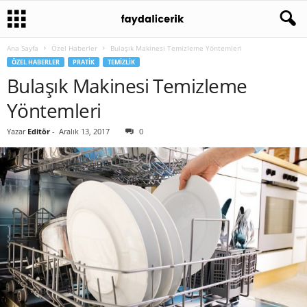
Ana Sayfa
Özel Haberler
Bulaşık Makinesi Temizleme Yöntemleri
ÖZEL HABERLER
PRATIK
TEMIZLIK
Bulaşık Makinesi Temizleme
Yöntemleri
Yazar
Editör
-
Aralık 13, 2017
0