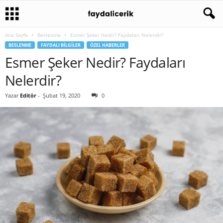
Ana Sayfa
Beslenme
Esmer Şeker Nedir? Faydaları Nelerdir?
BESLENME
FAYDALI BILGILER
ÖZEL HABERLER
Esmer Şeker Nedir? Faydaları
Nelerdir?
Yazar
Editör
-
Şubat 19, 2020
0