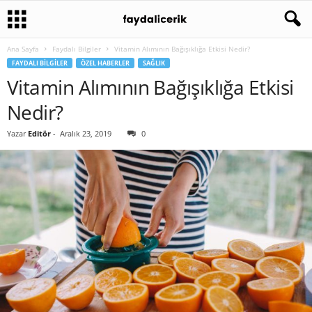
Ana Sayfa
Faydalı Bilgiler
Vitamin Alımının Bağışıklığa Etkisi Nedir?
FAYDALI BILGILER
ÖZEL HABERLER
SAĞLIK
Vitamin Alımının Bağışıklığa Etkisi
Nedir?
Yazar
Editör
-
Aralık 23, 2019
0