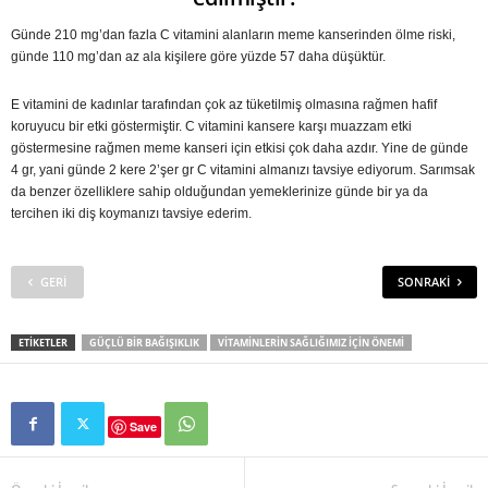
Günde 210 mg’dan fazla C vitamini alanların meme kanserinden ölme riski,
günde 110 mg’dan az ala kişilere göre yüzde 57 daha düşüktür.
E vitamini de kadınlar tarafından çok az tüketilmiş olmasına rağmen hafif
koruyucu bir etki göstermiştir. C vitamini kansere karşı muazzam etki
göstermesine rağmen meme kanseri için etkisi çok daha azdır. Yine de günde
4 gr, yani günde 2 kere 2’şer gr C vitamini almanızı tavsiye ediyorum. Sarımsak
da benzer özelliklere sahip olduğundan yemeklerinize günde bir ya da
tercihen iki diş koymanızı tavsiye ederim.
GERI
SONRAKI
ETIKETLER
GÜÇLÜ BIR BAĞIŞIKLIK
VITAMINLERIN SAĞLIĞIMIZ IÇIN ÖNEMI
Save