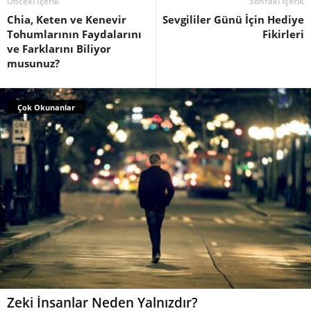
Önceki İçerik
Sonraki İçerik
Chia, Keten ve Kenevir
Sevgililer Günü İçin Hediye
Tohumlarının Faydalarını
Fikirleri
ve Farklarını Biliyor
musunuz?
Çok Okunanlar
Zeki İnsanlar Neden Yalnızdır?