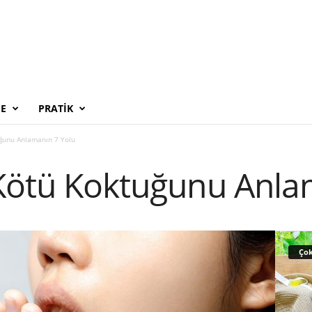
E
PRATIK
uğunu Anlamanın 7 Yolu
 Kötü Koktuğunu Anla
Çok