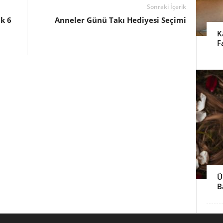
Sonraki İçerik
k 6
Anneler Günü Takı Hediyesi Seçimi
K
F
Ü
B