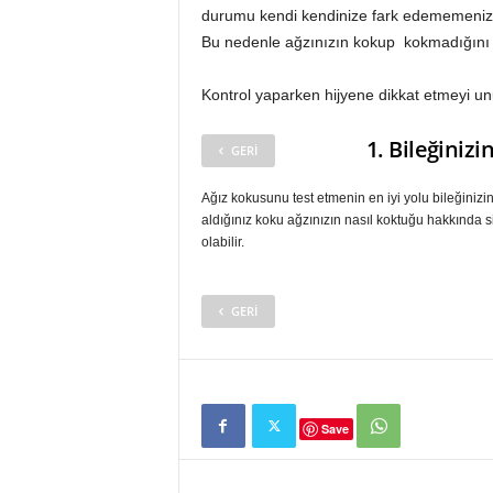
durumu kendi kendinize fark edememenizdi
Bu nedenle ağzınızın kokup kokmadığını ke
Kontrol yaparken hijyene dikkat etmeyi u
1. Bileğinizi
GERI
Ağız kokusunu test etmenin en iyi yolu bileğinizi
aldığınız koku ağzınızın nasıl koktuğu hakkında si
olabilir.
GERI
Save