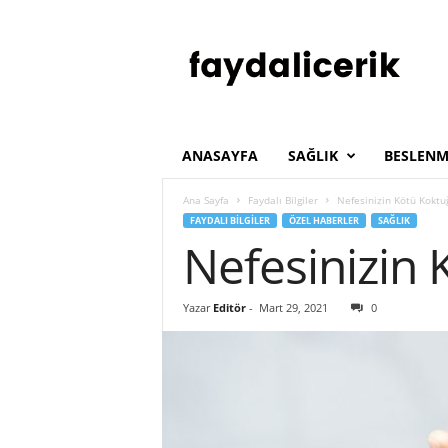
F
a
y
d
a
l
ı
ANASAYFA
SAĞLIK
BESLENM
İ
ç
Ana Sayfa
Faydalı Bilgiler
Nefesinizin Kötü Kokt
e
FAYDALI BILGILER
ÖZEL HABERLER
SAĞLIK
r
Nefesinizin
i
k
Yazar
Editör
-
Mart 29, 2021
0