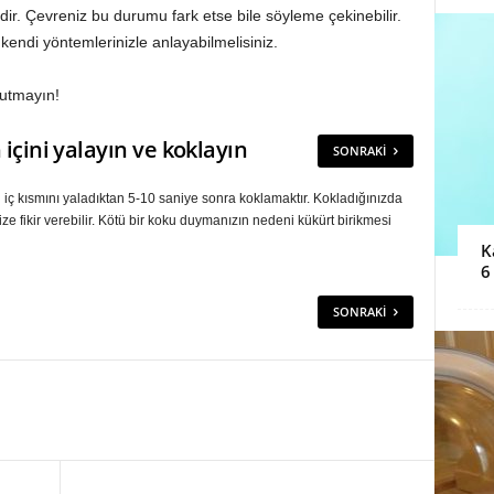
r. Çevreniz bu durumu fark etse bile söyleme çekinebilir.
ndi yöntemlerinizle anlayabilmelisiniz.
nutmayın!
n içini yalayın ve koklayın
SONRAKI
n iç kısmını yaladıktan 5-10 saniye sonra koklamaktır. Kokladığınızda
ze fikir verebilir. Kötü bir koku duymanızın nedeni kükürt birikmesi
K
6
SONRAKI