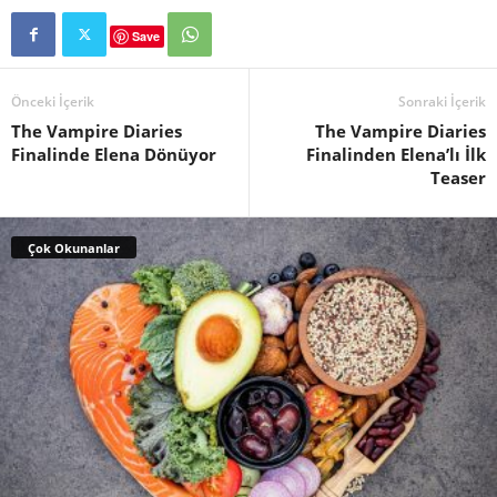
Save
Önceki İçerik
Sonraki İçerik
The Vampire Diaries
The Vampire Diaries
Finalinde Elena Dönüyor
Finalinden Elena’lı İlk
Teaser
Çok Okunanlar