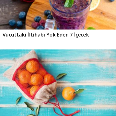
Vücuttaki İltihabı Yok Eden 7 İçecek