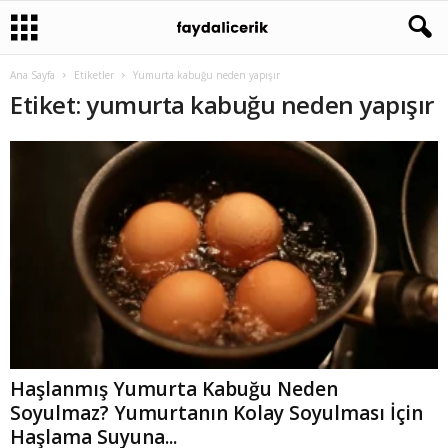
Ana Sayfa
Etiketler
Yumurta kabuğu neden yapışır
Etiket: yumurta kabuğu neden yapışır
Haşlanmış Yumurta Kabuğu Neden
Soyulmaz? Yumurtanın Kolay Soyulması İçin
Haşlama Suyuna...