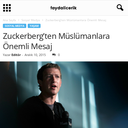
Ana Sayfa
Sosyal Medya
Zuckerberg’ten Müslümanlara Önemli Mesaj
SOSYAL MEDYA
YAŞAM
Zuckerberg’ten Müslümanlara
Önemli Mesaj
Yazar
Editör
-
Aralık 10, 2015
0