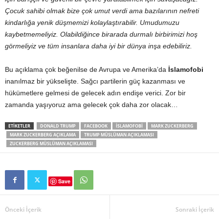
Çocuk sahibi olmak bize çok umut verdi ama bazılarının nefreti
kindarlığa yenik düşmemizi kolaylaştırabilir. Umudumuzu
kaybetmemeliyiz. Olabildiğince birarada durmalı birbirimizi hoş
görmeliyiz ve tüm insanlara daha iyi bir dünya inşa edebiliriz.
Bu açıklama çok beğenilse de Avrupa ve Amerika’da
İslamofobi
inanılmaz bir yükselişte. Sağcı partilerin güç kazanması ve
hükümetlere gelmesi de gelecek adın endişe verici. Zor bir
zamanda yaşıyoruz ama gelecek çok daha zor olacak…
ETIKETLER
DONALD TRUMP
FACEBOOK
ISLAMOFOBI
MARK ZUCKERBERG
MARK ZUCKERBERG AÇIKLAMA
TRUMP MÜSLÜMAN AÇIKLAMASI
ZUCKERBERG MÜSLÜMAN AÇIKLAMASI
Save
Önceki İçerik
Sonraki İçerik