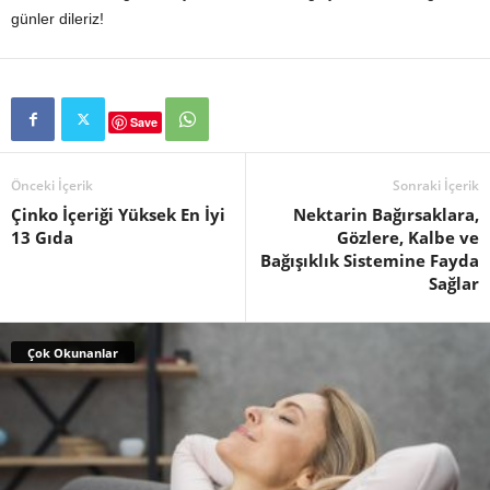
günler dileriz!
Save
Önceki İçerik
Sonraki İçerik
Çinko İçeriği Yüksek En İyi
Nektarin Bağırsaklara,
13 Gıda
Gözlere, Kalbe ve
Bağışıklık Sistemine Fayda
Sağlar
Çok Okunanlar