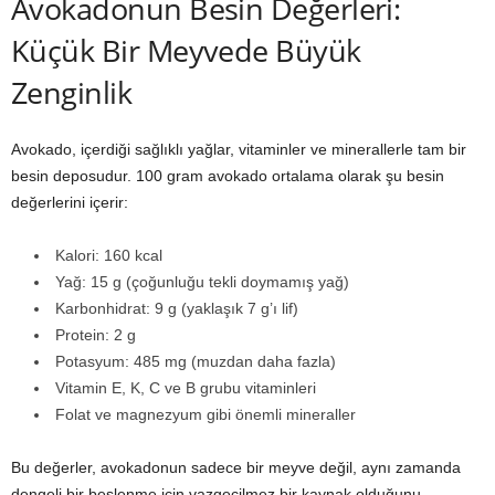
Avokadonun Besin Değerleri:
Küçük Bir Meyvede Büyük
Zenginlik
Avokado, içerdiği sağlıklı yağlar, vitaminler ve minerallerle tam bir
besin deposudur. 100 gram avokado ortalama olarak şu besin
değerlerini içerir:
Kalori: 160 kcal
Yağ: 15 g (çoğunluğu tekli doymamış yağ)
Karbonhidrat: 9 g (yaklaşık 7 g’ı lif)
Protein: 2 g
Potasyum: 485 mg (muzdan daha fazla)
Vitamin E, K, C ve B grubu vitaminleri
Folat ve magnezyum gibi önemli mineraller
Bu değerler, avokadonun sadece bir meyve değil, aynı zamanda
dengeli bir beslenme için vazgeçilmez bir kaynak olduğunu