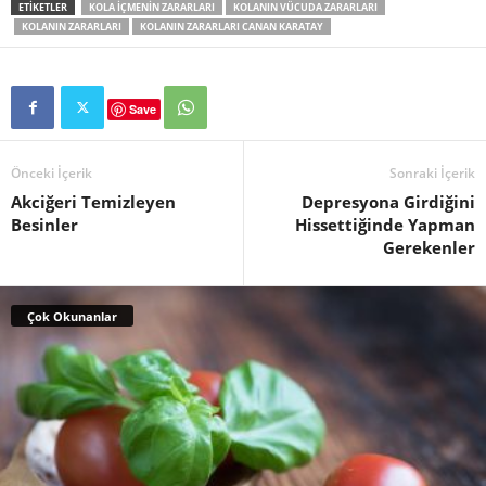
ETIKETLER
KOLA IÇMENIN ZARARLARI
KOLANIN VÜCUDA ZARARLARI
KOLANIN ZARARLARI
KOLANIN ZARARLARI CANAN KARATAY
Save
Önceki İçerik
Sonraki İçerik
Akciğeri Temizleyen
Depresyona Girdiğini
Besinler
Hissettiğinde Yapman
Gerekenler
Çok Okunanlar