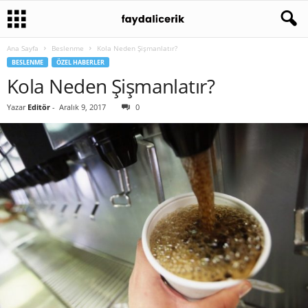
Ana Sayfa
Beslenme
Kola Neden Şişmanlatır?
BESLENME
ÖZEL HABERLER
Kola Neden Şişmanlatır?
Yazar
Editör
-
Aralık 9, 2017
0