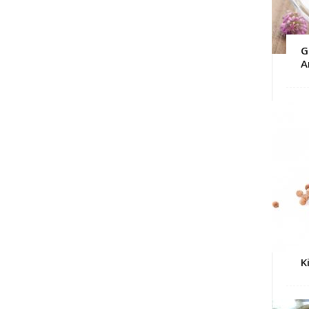
G
A
K