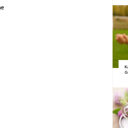
ne
K
G