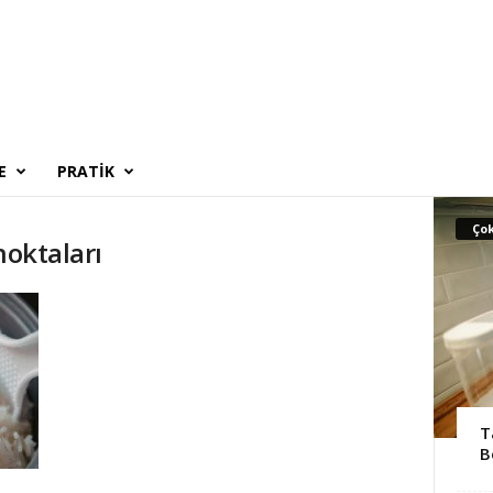
E
PRATIK
Ço
 noktaları
T
B