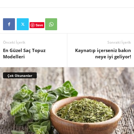
Save
Önceki İçerik
Sonraki İçerik
En Güzel Saç Topuz
Kaynatıp içerseniz bakın
Modelleri
neye iyi geliyor!
Çok Okunanlar