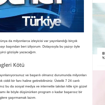
ünya da milyonlarca izleyicisi var yayınlandığı birçok
mayı başından beri izliyorum. Dolayısıyla bu yazıyı öyle
eyirci gözüyle yazacağım.
B
Y
ngleri Kötü
yayınlanıyorsunuz ve başarılı olmanız durumunda milyonları
 ciddi bir fanı haline getirebilirsiniz. Üstelik 7 24 canlı
z bu da sosyal medya ve internette takılan kitle için güzel
tamamı ile böyle düşünürken program o kadar başarısız bir
inglere şaşırmamak lazım.