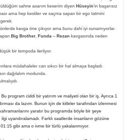
k güldüğüm sahne asarım keserim diyen
Hüseyin
‘in başarısız
ası ama hep kestiler ve saçma sapan bir ego tatmini
 gerek.
günlerde kavga öne çıkıyor ama bunu dahi iyi sunamıyorlar.
 yapan
Big Brother
,
Funda
–
Rezan
kavgasında neden
üşük bir tempoda ilerliyor.
ınlara müdahaleler can sıkıcı bir hal almaya başladı.
ılsın dağılalım modunda.
lmalıydı.
 program ciddi bir yatırım ve maliyeti olan bir iş. Ayrıca 1
dırması da lazım. Bunun için de kitleler tarafından izlenmesi
kahramanlarını yaratır bu programda böyle bir şeye
ilgi uyandıralamadı. Farklı saatlerde insanların gözüne
 01:15 gibi ama o ivme bir türlü yakalanmıyor.