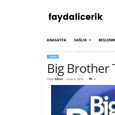
F
a
y
d
a
l
ı
ANASAYFA
SAĞLIK
BESLENM
İ
ç
Ana Sayfa
Yaşam
Big Brother Türkiye Neden İzle
e
YAŞAM
r
Big Brother
i
k
Yazar
Editör
-
Ocak 8, 2016
0