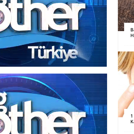
B
H
1
K