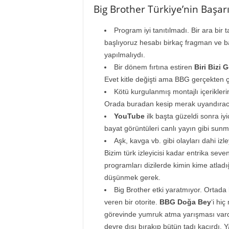
Big Brother Türkiye’nin Başar
Program iyi tanıtılmadı. Bir ara bir
başlıyoruz hesabı birkaç fragman ve ban
yapılmalıydı.
Bir dönem fırtına estiren
Biri Bizi 
Evet kitle değişti ama BBG gerçekten ço
Kötü kurgulanmış montajlı içerikleri
Orada buradan kesip merak uyandıracağ
YouTube
ilk başta güzeldi sonra iyi
bayat görüntüleri canlı yayın gibi sun
Aşk, kavga vb. gibi olayları dahi iz
Bizim türk izleyicisi kadar entrika seve
programları dizilerde kimin kime atladığ
düşünmek gerek.
Big Brother etki yaratmıyor. Ortada 
veren bir otorite.
BBG Doğa Bey
‘i hi
görevinde yumruk atma yarışması var
devre dışı bırakıp bütün tadı kaçırdı.