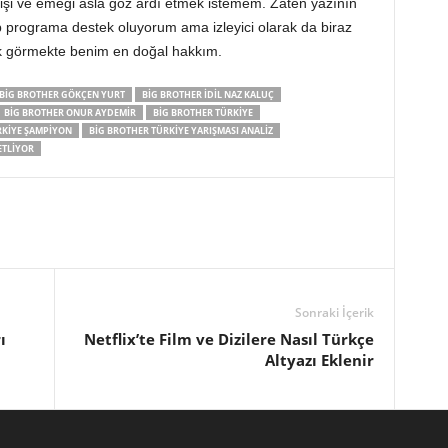
 işi ve emeği asla göz ardı etmek istemem. Zaten yazının
p programa destek oluyorum ama izleyici olarak da biraz
k görmekte benim en doğal hakkım.
BIG BROTHER GÖKÇEN YURT
BIG BROTHER İDIL NAZ KALUÇ
BIG BROTHER ONUR AYDEMIR
BIG BROTHER TÜRKIYE
RKIYE ŞAMPIYON
BIG BROTHER TÜRKIYE YARIŞMASI ANALIZ
ZETLIYOR
Sonraki İçerik
ı
Netflix’te Film ve Dizilere Nasıl Türkçe
Altyazı Eklenir