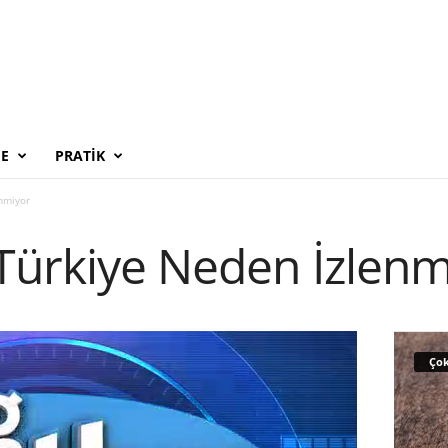
E
PRATIK
nmiyor
 Türkiye Neden İzlenm
Çok