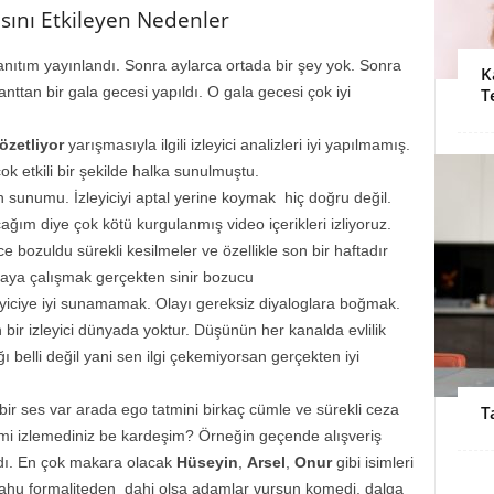
ısını Etkileyen Nedenler
 tanıtım yayınlandı. Sonra aylarca ortada bir şey yok. Sonra
K
ttan bir gala gecesi yapıldı. O gala gecesi çok iyi
T
Gözetliyor
yarışmasıyla ilgili izleyici analizleri iyi yapılmamış.
k etkili bir şekilde halka sunulmuştu.
n sunumu. İzleyiciyi aptal yerine koymak hiç doğru değil.
ım diye çok kötü kurgulanmış video içerikleri izliyoruz.
ce bozuldu sürekli kesilmeler ve özellikle son bir haftadır
maya çalışmak gerçekten sinir bozucu
leyiciye iyi sunamamak. Olayı gereksiz diyaloglara boğmak.
n bir izleyici dünyada yoktur. Düşünün her kanalda evlilik
ı belli değil yani sen ilgi çekemiyorsan gerçekten iyi
bir ses var arada ego tatmini birkaç cümle ve sürekli ceza
T
ç mi izlemediniz be kardeşim? Örneğin geçende alışveriş
dı. En çok makara olacak
Hüseyin
,
Arsel
,
Onur
gibi isimleri
 Yahu formaliteden dahi olsa adamlar vursun komedi, dalga