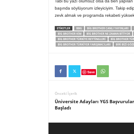
Tabi bu yazı olumsuz olsa da ben yapılan
başında söylüyorum izleyiciyim. Takip edi
zevk almak ve programda rekabeti yükse
ETIKETLER
BBG
BIG BROTHER CANLI YAYINLARI
BIG BROTHER KIM
BIG BROTHER NE ZAMAN BITIYOR
BIG BROTHER TÜRKIYE REYTINGLERI
BIG BROTHER TÜ
BIG BROTHER TÜRKIYER YARIŞMACILARI
BIRI BIZI GÖ
Save
Önceki İçerik
Üniversite Adayları YGS Başvurular
Başladı