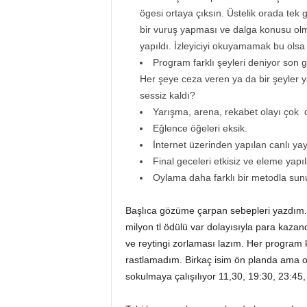
ögesi ortaya çıksın. Üstelik orada te
bir vuruş yapması ve dalga konusu olm
yapıldı. İzleyiciyi okuyamamak bu olsa
Program farklı şeyleri deniyor son 
Her şeye ceza veren ya da bir şeyler
sessiz kaldı?
Yarışma, arena, rekabet olayı çok d
Eğlence öğeleri eksik.
İnternet üzerinden yapılan canlı yay
Final geceleri etkisiz ve eleme yap
Oylama daha farklı bir metodla sunu
Başlıca gözüme çarpan sebepleri yazdım. Bu
milyon tl ödülü var dolayısıyla para kazan
ve reytingi zorlaması lazım. Her program 
rastlamadım. Birkaç isim ön planda ama o 
sokulmaya çalışılıyor 11,30, 19:30, 23:45,