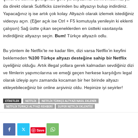
da direkt olarak Subflicks üzerinden bu altyazıyı bulup indirdiniz.
Yapacağınız iş ise artık çok kolay. Altyazılı olarak izlemek istediğiniz
videoyu açın. (Eğer açık ise Ctrl + F5 komutuyla yenileyin ki eklenti
çalışsın) Sağ üstte çıkan seçeneklerden en üstteki vasıtasyıla
indirdiğiniz altyazıyı seçin.
Bum!
Türkçe altyazılı odlu.
Bu yöntem ile Netflix’te ne kadar film, dizi varsa Netflix’in keyfini
beklemeden
%100 Türkçe altyazı desteğine sahip bir Netflix
üyeliğiniz olduğu. Artık illegal yollara gerek kalmadan sevdiğiniz dizi
ve filmlerin yapımcılarına ve emeği geçen herkese karşılığını legal
olarak izleyip aynı zamanda kocaman bir her birinde altyazı
ekleyebileceğiniz bir online arşiviniz oldu. Hepinize iyi seyirler!
ETIKETLER
NETFLIX
NETFLIX TÜRKÇE ALTYAZI NASIL EKLENIR
NETFLIX TÜRKÇE ALTYAZI REHBERI
SUPER NETFLIX EKLENTISI
Save