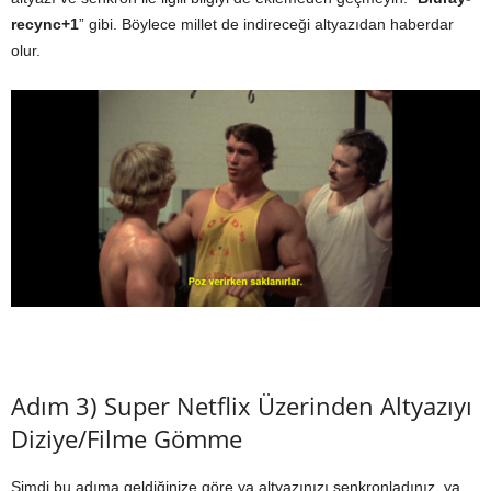
recync+1
” gibi. Böylece millet de indireceği altyazıdan haberdar
olur.
Adım 3) Super Netflix Üzerinden Altyazıyı
Diziye/Filme Gömme
Şimdi bu adıma geldiğinize göre ya altyazınızı senkronladınız, ya