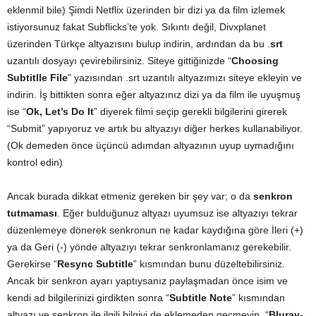
eklenmil bile) Şimdi Netflix üzerinden bir dizi ya da film izlemek
istiyorsunuz fakat Subflicks’te yok. Sıkıntı değil, Divxplanet
üzerinden Türkçe altyazısını bulup indirin, ardından da bu .
srt
uzantılı dosyayı çevirebilirsiniz. Siteye gittiğinizde “
Choosing
Subtitlle File
” yazısından .srt uzantılı altyazımızı siteye ekleyin ve
indirin. İş bittikten sonra eğer altyazınız dizi ya da film ile uyuşmuş
ise “
Ok, Let’s Do It
” diyerek filmi seçip gerekli bilgilerini girerek
“Submit” yapıyoruz ve artık bu altyazıyı diğer herkes kullanabiliyor.
(Ok demeden önce üçüncü adımdan altyazının uyup uymadığını
kontrol edin)
Ancak burada dikkat etmeniz gereken bir şey var; o da
senkron
tutmaması
. Eğer bulduğunuz altyazı uyumsuz ise altyazıyı tekrar
düzenlemeye dönerek senkronun ne kadar kaydığına göre İleri (+)
ya da Geri (-) yönde altyazıyı tekrar senkronlamanız gerekebilir.
Gerekirse “
Resync Subtitle
” kısmından bunu düzeltebilirsiniz.
Ancak bir senkron ayarı yaptıysanız paylaşmadan önce isim ve
kendi ad bilgilerinizi girdikten sonra “
Subtitle Note
” kısmından
altyazı ve senkron ile ilgili bilgiyi de eklemeden geçmeyin. “
Bluray-