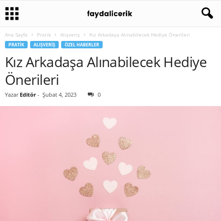
Ana Sayfa
Pratik
Alışveriş
Kız Arkadaşa Alınabilecek Hediye Önerileri
PRATIK
ALIŞVERIŞ
ÖZEL HABERLER
Kız Arkadaşa Alınabilecek Hediye
Önerileri
Yazar
Editör
-
Şubat 4, 2023
0