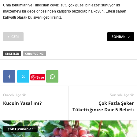
Chia tohumları ve Hindistan cevizi sütü çok güzel bir lezzet sunuyor. İki
malzemeyi bir gece öncesinden karıştırıp buzdolabına koyun. Ertesi sabah
kahvaltı olarak bu sıvıyı içebilirsiniz.
GERI
SONRAKI
ETIKETLER
CHIA PUDING
Save
Önceki İçerik
Sonraki İçerik
Kucoin Yasal mı?
Çok Fazla Şeker
Tükettiğinize Dair 5 Belirti
Çok Okunanlar