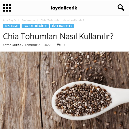
Ana Sayfa
Beslenme
Chia Tohumları Nasıl Kullanılır?
BESLENME
FAYDALI BILGILER
ÖZEL HABERLER
Chia Tohumları Nasıl Kullanılır?
Yazar
Editör
-
Temmuz 21, 2022
0