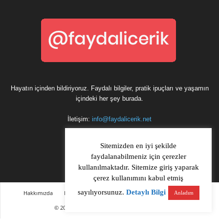
Hayatın içinden bildiriyoruz. Faydalı bilgiler, pratik ipuçları ve yaşamın
içindeki her şey burada.
İletişim:
info@faydalicerik.net
Sitemizden en iyi şekilde
faydalanabilmeniz için çerezler
kullanılmaktadır. Sitemize giriş yaparak
çerez kullanımını kabul etmiş
sayılıyorsunuz.
Detaylı Bilgi
Hakkımızda
Kullanım Koşulları & Gizlilik Politikası
Bize ulaşın
Anladım
© 2026 Tüm hakları saklıdır. Faydalicerik.net