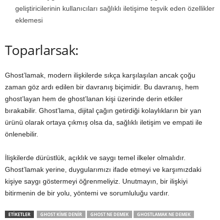
geliştiricilerinin kullanıcıları sağlıklı iletişime teşvik eden özellikler
eklemesi
Toparlarsak:
Ghost’lamak, modern ilişkilerde sıkça karşılaşılan ancak çoğu
zaman göz ardı edilen bir davranış biçimidir. Bu davranış, hem
ghost’layan hem de ghost’lanan kişi üzerinde derin etkiler
bırakabilir. Ghost’lama, dijital çağın getirdiği kolaylıkların bir yan
ürünü olarak ortaya çıkmış olsa da, sağlıklı iletişim ve empati ile
önlenebilir.
İlişkilerde dürüstlük, açıklık ve saygı temel ilkeler olmalıdır.
Ghost’lamak yerine, duygularımızı ifade etmeyi ve karşımızdaki
kişiye saygı göstermeyi öğrenmeliyiz. Unutmayın, bir ilişkiyi
bitirmenin de bir yolu, yöntemi ve sorumluluğu vardır.
ETIKETLER
GHOST KIME DENIR
GHOST NE DEMEK
GHOSTLAMAK NE DEMEK