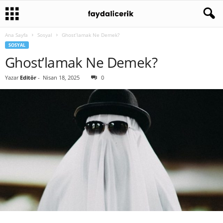
Ana Sayfa
Sosyal
Ghost’lamak Ne Demek?
SOSYAL
Ghost’lamak Ne Demek?
Yazar
Editör
-
Nisan 18, 2025
0