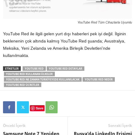
YouTube Red Tüm Cihazlarla Uyumlu
YouTube Red ile ilgili gelen yurt dışı haberleri pek iyi değil. İlginin
beklenenin çok altında kalmış YouTube Red şuanda; Avustralya,
Meksika, Yeni Zelanda ve Amerika Birleşik Devletleri’nde
kullanılmakta.
ETIKETLER
YOUTUBE RED
YOUTUBE RED DETAYLAR
YOUTUBE RED KULLANAN ÜLKELER
YOUTUBE RED NE ZAMAN TÜRKIYEYEDE KULLANILACAK
YOUTUBE RED NEDIR
YOUTUBE RED ÜCRETLER
Save
Önceki İçerik
Sonraki İçerik
Samsung Note 7 Yeniden
Rusya’da LinkedIn Erişimi