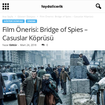
Ana Sayfa
Gösteri Dünyası
Film Önerisi: Bridge of Spies – Casuslar Köprüsü
GÖSTERI DÜNYASI
SINEMA
Film Önerisi: Bridge of Spies –
Casuslar Köprüsü
Yazar
Editör
-
Mart 24, 2018
0