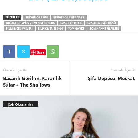
ETIKETLER
BRIDGE OF SPIES
BRIDGE OF SPIES NASIL
BRIDGE OF SPIES STEVEN SPIELBERG
CASUS FILMLERI
CASUSLAR KÖPRÜSÜ
FILM INCELEMELERI
FILM ÖNERISI 2016
TOM HANKS
TOM HANKS FILMLERI
Save
Önceki İçerik
Sonraki İçerik
Başarılı Gerilim: Karanlık
Şifa Deposu: Muskat
Sular – The Shallows
Çok Okunanlar