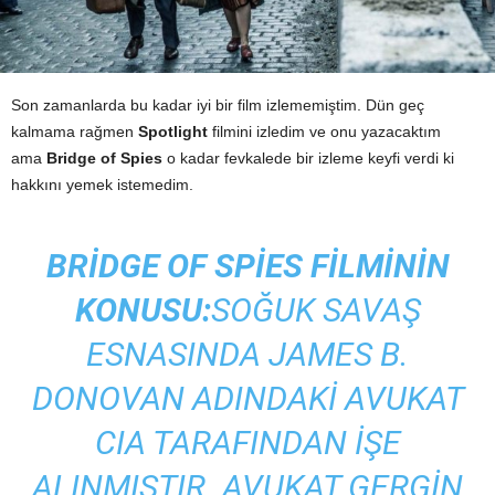
Son zamanlarda bu kadar iyi bir film izlememiştim. Dün geç
kalmama rağmen
Spotlight
filmini izledim ve onu yazacaktım
ama
Bridge of Spies
o kadar fevkalede bir izleme keyfi verdi ki
hakkını yemek istemedim.
BRIDGE OF SPIES FILMININ
KONUSU:
SOĞUK SAVAŞ
ESNASINDA JAMES B.
DONOVAN ADINDAKI AVUKAT
CIA TARAFINDAN IŞE
ALINMIŞTIR. AVUKAT GERGIN