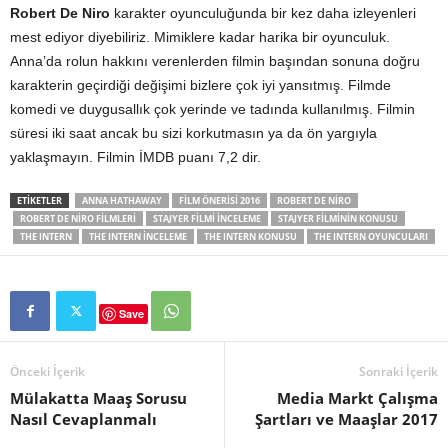
Robert De Niro
karakter oyunculuğunda bir kez daha izleyenleri
mest ediyor diyebiliriz. Mimiklere kadar harika bir oyunculuk.
Anna’da rolun hakkını verenlerden filmin başından sonuna doğru
karakterin geçirdiği değişimi bizlere çok iyi yansıtmış. Filmde
komedi ve duygusallık çok yerinde ve tadında kullanılmış. Filmin
süresi iki saat ancak bu sizi korkutmasın ya da ön yargıyla
yaklaşmayın. Filmin İMDB puanı 7,2 dir.
ETIKETLER
ANNA HATHAWAY
FILM ÖNERISI 2016
ROBERT DE NIRO
ROBERT DE NIRO FILMLERI
STAJYER FILMI INCELEME
STAJYER FILMININ KONUSU
THE INTERN
THE INTERN INCELEME
THE INTERN KONUSU
THE INTERN OYUNCULARI
Save
Önceki İçerik
Sonraki İçerik
Mülakatta Maaş Sorusu
Media Markt Çalışma
Nasıl Cevaplanmalı
Şartları ve Maaşlar 2017