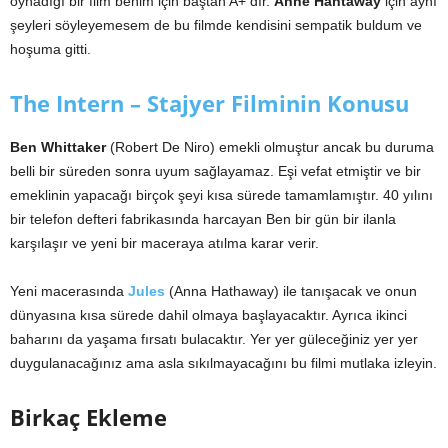
oynadığı bir film benim için baştan A+ dır.
Anne Hahtaway
için aynı
şeyleri söyleyemesem de bu filmde kendisini sempatik buldum ve
hoşuma gitti.
The Intern – Stajyer Filminin Konusu
Ben Whittaker
(Robert De Niro) emekli olmuştur ancak bu duruma
belli bir süreden sonra uyum sağlayamaz. Eşi vefat etmiştir ve bir
emeklinin yapacağı birçok şeyi kısa sürede tamamlamıştır. 40 yılını
bir telefon defteri fabrikasında harcayan Ben bir gün bir ilanla
karşılaşır ve yeni bir maceraya atılma karar verir.
Yeni macerasında
Jules
(Anna Hathaway) ile tanışacak ve onun
dünyasına kısa sürede dahil olmaya başlayacaktır. Ayrıca ikinci
baharını da yaşama fırsatı bulacaktır. Yer yer güleceğiniz yer yer
duygulanacağınız ama asla sıkılmayacağını bu filmi mutlaka izleyin.
Birkaç Ekleme