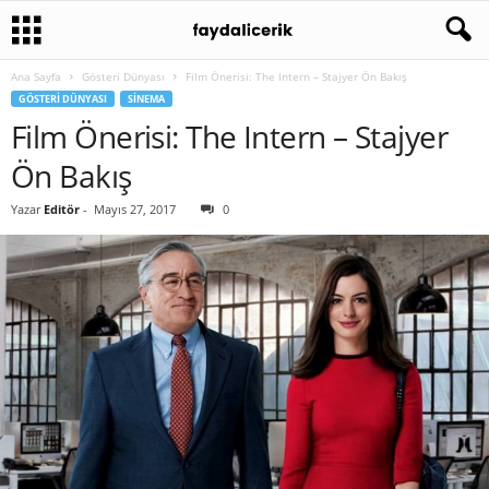
Ana Sayfa
Gösteri Dünyası
Film Önerisi: The Intern – Stajyer Ön Bakış
GÖSTERI DÜNYASI
SINEMA
Film Önerisi: The Intern – Stajyer
Ön Bakış
Yazar
Editör
-
Mayıs 27, 2017
0