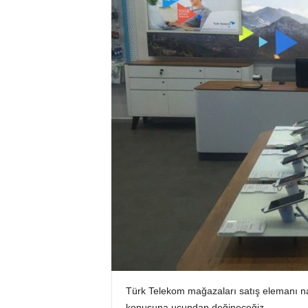
Türk Telekom mağazaları satış elemanı na
konusuna ucundan değineceğiz.