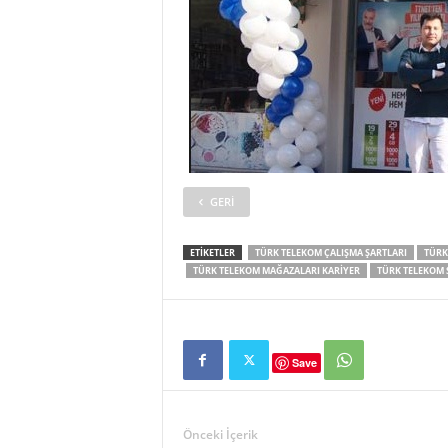
GERI
ETIKETLER
TÜRK TELEKOM ÇALIŞMA ŞARTLARI
TÜRK
TÜRK TELEKOM MAĞAZALARI KARIYER
TÜRK TELEKOM S
Save
Önceki İçerik