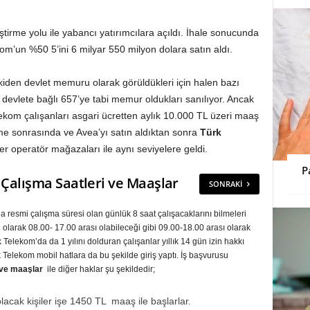
irme yolu ile yabancı yatırımcılara açıldı. İhale sonucunda
om’un %50 5’ini 6 milyar 550 milyon dolara satın aldı.
iden devlet memuru olarak görüldükleri için halen bazı
ı devlete bağlı 657’ye tabi memur oldukları sanılıyor. Ancak
lekom çalışanları asgari ücretten aylık 10.000 TL üzeri maaş
rme sonrasında ve Avea’yı satın aldıktan sonra
Türk
er operatör mağazaları ile aynı seviyelere geldi.
P
 Çalışma Saatleri ve Maaşlar
SONRAKI
 resmi çalışma süresi olan günlük 8 saat çalışacaklarını bilmeleri
 olarak 08.00- 17.00 arası olabileceği gibi 09.00-18.00 arası olarak
 Telekom’da da 1 yılını dolduran çalışanlar yıllık 14 gün izin hakkı
 Telekom mobil hatlara da bu şekilde giriş yaptı. İş başvurusu
 ve maaşlar
ile diğer haklar şu şekildedir;
acak kişiler işe 1450 TL maaş ile başlarlar.