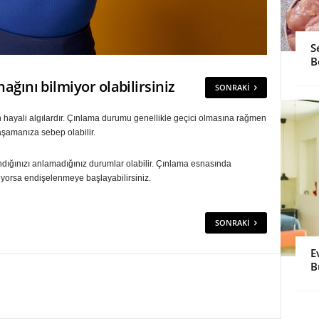
S
B
nağını bilmiyor olabilirsiniz
SONRAKI
 hayali algılardır. Çınlama durumu genellikle geçici olmasına rağmen
aşamanıza sebep olabilir.
ığınızı anlamadığınız durumlar olabilir. Çınlama esnasında
üyorsa endişelenmeye başlayabilirsiniz.
SONRAKI
E
B