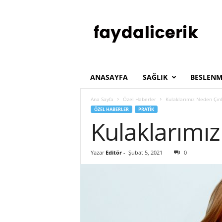
F
a
y
d
a
l
ı
ANASAYFA
SAĞLIK
BESLENM
İ
ç
Ana Sayfa
Özel Haberler
Kulaklarımız Neden Çınl
e
ÖZEL HABERLER
PRATIK
r
Kulaklarımız
i
k
Yazar
Editör
-
Şubat 5, 2021
0