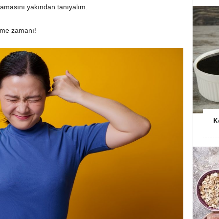
nlamasını yakından tanıyalım.
nme zamanı!
K