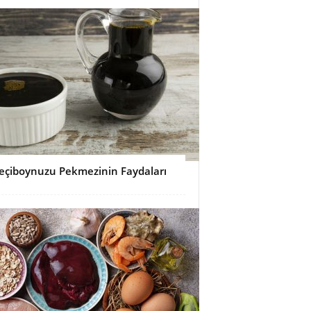
eçiboynuzu Pekmezinin Faydaları