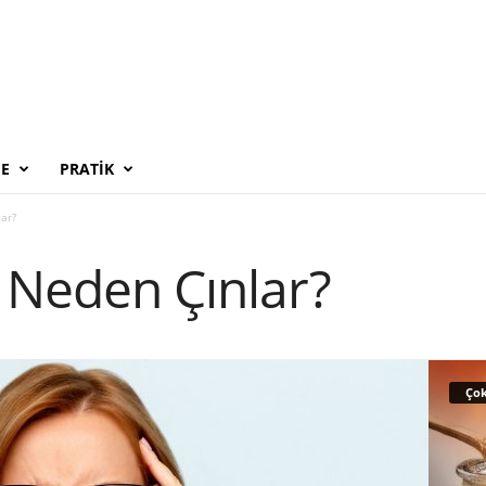
E
PRATIK
ar?
 Neden Çınlar?
Çok