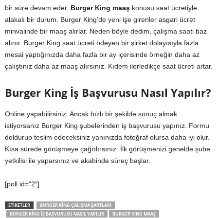
bir süre devam eder.
Burger King maaş
konusu saat ücretiyle
alakalı bir durum. Burger King’de yeni işe girenler asgari ücret
minvalinde bir maaş alırlar. Neden böyle dedim, çalışma saati baz
alınır. Burger King saat ücreti ödeyen bir şirket dolayısıyla fazla
mesai yaptığınızda daha fazla bir ay içerisinde örneğin daha az
çalıştınız daha az maaş alırsınız. Kıdem ilerledikçe saat ücreti artar.
Burger King İş Başvurusu Nasıl Yapılır?
Online yapabilirsiniz. Ancak hızlı bir şekilde sonuç almak
istiyorsanız Burger King şubelerinden iş başvurusu yapınız. Formu
doldurup teslim edeceksiniz yanınızda fotoğraf olursa daha iyi olur.
Kısa sürede görüşmeye çağrılırsınız. İlk görüşmenizi genelde şube
yetkilisi ile yaparsınız ve akabinde süreç başlar.
[poll id=”2″]
ETIKETLER
BURGER KING ÇALIŞMA ŞARTLARI
BURGER KING IŞ BAŞVURUSU NASIL YAPILIR
BURGER KING MAAŞ