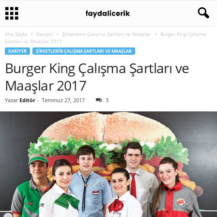
Ana Sayfa
Kariyer
Şirketlerin Çalışma Şartları ve Maaşlar
Burger King Çalışma
Şartları ve Maaşlar 2017
KARIYER
ŞIRKETLERIN ÇALIŞMA ŞARTLARI VE MAAŞLAR
Burger King Çalışma Şartları ve
Maaşlar 2017
Yazar
Editör
-
Temmuz 27, 2017
3