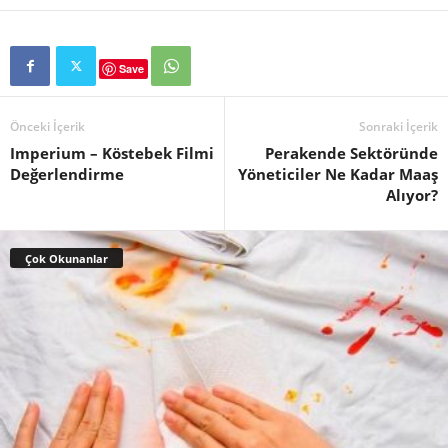
Save
Önceki İçerik
Sonraki İçerik
Imperium – Köstebek Filmi
Perakende Sektöründe
Değerlendirme
Yöneticiler Ne Kadar Maaş
Alıyor?
Çok Okunanlar