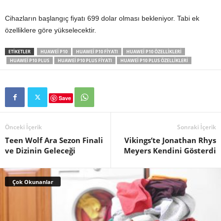
Cihazların başlangıç fiyatı 699 dolar olması bekleniyor. Tabi ek
özelliklere göre yükselecektir.
ETIKETLER
HUAWEI P10
HUAWEI P10 FIYATI
HUAWEI P10 ÖZELLIKLERI
HUAWEI P10 PLUS
HUAWEI P10 PLUS FIYATI
HUAWEI P10 PLUS ÖZELLIKLERI
Save
Önceki İçerik
Sonraki İçerik
Teen Wolf Ara Sezon Finali
Vikings’te Jonathan Rhys
ve Dizinin Geleceği
Meyers Kendini Gösterdi
Çok Okunanlar