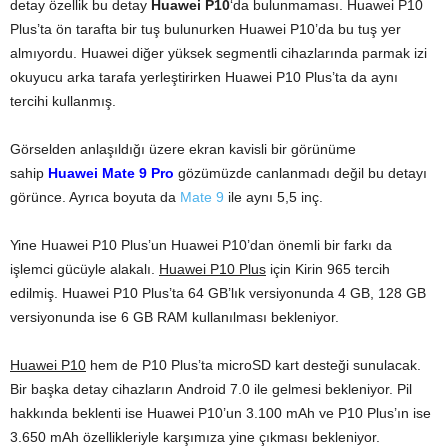
detay özellik bu detay
Huawei P10
‘da bulunmaması. Huawei P10
Plus’ta ön tarafta bir tuş bulunurken Huawei P10’da bu tuş yer
almıyordu. Huawei diğer yüksek segmentli cihazlarında parmak izi
okuyucu arka tarafa yerleştirirken Huawei P10 Plus’ta da aynı
tercihi kullanmış.
Görselden anlaşıldığı üzere ekran kavisli bir görünüme
sahip
Huawei Mate 9 Pro
gözümüzde canlanmadı değil bu detayı
görünce. Ayrıca boyuta da
Mate 9
ile aynı 5,5 inç.
Yine Huawei P10 Plus’un Huawei P10’dan önemli bir farkı da
işlemci gücüyle alakalı.
Huawei P10 Plus
için Kirin 965 tercih
edilmiş. Huawei P10 Plus’ta 64 GB’lık versiyonunda 4 GB, 128 GB
versiyonunda ise 6 GB RAM kullanılması bekleniyor.
Huawei P10
hem de P10 Plus’ta microSD kart desteği sunulacak.
Bir başka detay cihazların Android 7.0 ile gelmesi bekleniyor. Pil
hakkında beklenti ise Huawei P10’un 3.100 mAh ve P10 Plus’ın ise
3.650 mAh özellikleriyle karşımıza yine çıkması bekleniyor.