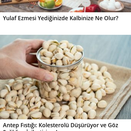
Yulaf Ezmesi Yediğinizde Kalbinize Ne Olur?
Antep Fıstığı: Kolesterolü Düşürüyor ve Göz