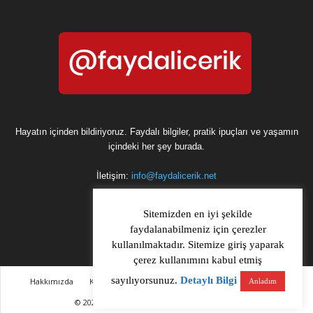
Hayatın içinden bildiriyoruz. Faydalı bilgiler, pratik ipuçları ve yaşamın
içindeki her şey burada.
İletişim:
info@faydalicerik.net
Sitemizden en iyi şekilde
faydalanabilmeniz için çerezler
kullanılmaktadır. Sitemize giriş yaparak
çerez kullanımını kabul etmiş
sayılıyorsunuz.
Detaylı Bilgi
Hakkımızda
Kullanım Koşulları & Gizlilik Politikası
Bize ulaşın
Anladım
© 2026 Tüm hakları saklıdır. Faydalicerik.net