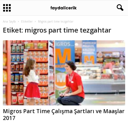
Ana Sayfa
Etiketler
Migros part time tezgahtar
Etiket: migros part time tezgahtar
Migros Part Time Çalışma Şartları ve Maaşlar
2017