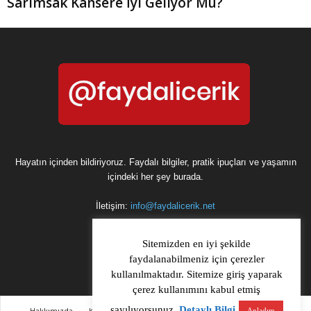
Sarımsak Kansere İyi Geliyor Mu?
Hayatın içinden bildiriyoruz. Faydalı bilgiler, pratik ipuçları ve yaşamın
içindeki her şey burada.
İletişim:
info@faydalicerik.net
Sitemizden en iyi şekilde
faydalanabilmeniz için çerezler
kullanılmaktadır. Sitemize giriş yaparak
çerez kullanımını kabul etmiş
sayılıyorsunuz.
Detaylı Bilgi
Hakkımızda
Kullanım Koşulları & Gizlilik Politikası
Bize ulaşın
Anladım