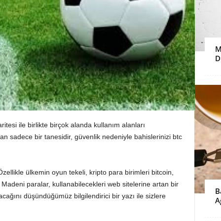
M
D
tesi ile birlikte birçok alanda kullanım alanları
n sadece bir tanesidir, güvenlik nedeniyle bahislerinizi btc
zellikle ülkemin oyun tekeli, kripto para birimleri bitcoin,
. Madeni paralar, kullanabilecekleri web sitelerine artan bir
B
acağını düşündüğümüz bilgilendirici bir yazı ile sizlere
A