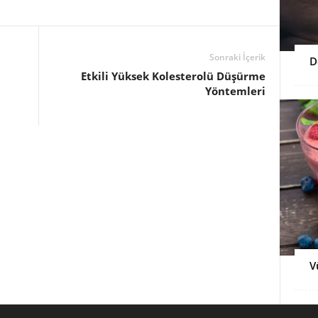
Sonraki İçerik
D
Etkili Yüksek Kolesterolü Düşürme
Yöntemleri
V