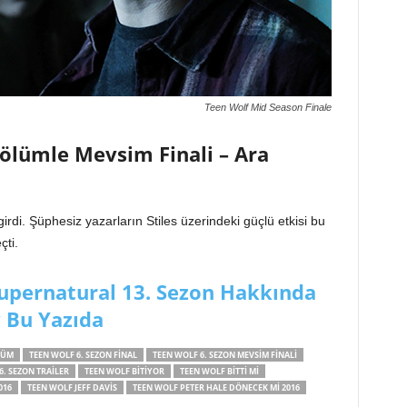
Teen Wolf Mid Season Finale
Bölümle Mevsim Finali – Ara
rdi. Şüphesiz yazarların Stiles üzerindeki güçlü etkisi bu
çti.
upernatural 13. Sezon Hakkında
 Bu Yazıda
LÜM
TEEN WOLF 6. SEZON FINAL
TEEN WOLF 6. SEZON MEVSIM FINALI
6. SEZON TRAILER
TEEN WOLF BITIYOR
TEEN WOLF BITTI MI
016
TEEN WOLF JEFF DAVIS
TEEN WOLF PETER HALE DÖNECEK MI 2016