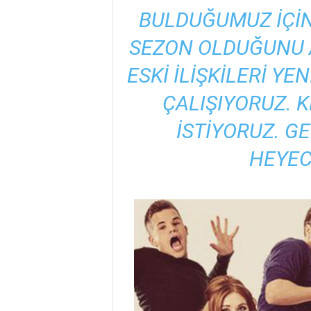
BULDUĞUMUZ IÇIN
SEZON OLDUĞUNU 
ESKI ILIŞKILERI Y
ÇALIŞIYORUZ. K
ISTIYORUZ. G
HEYECA