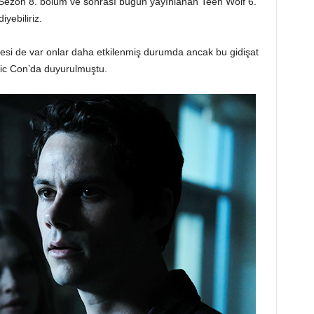
. Sezon 8. bölüm ve sonrası bugün yayınlanan Teen Wolf 6.
yebiliriz.
lesi de var onlar daha etkilenmiş durumda ancak bu gidişat
ic Con’da duyurulmuştu.