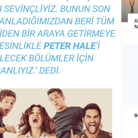
 SEVINÇLIYIZ. BUNUN SON
ANLADIĞIMIZDAN BERI TÜM
A
N
ENIDEN BIR ARAYA GETIRMEYE
ESINLIKLE
PETER HALE
’I
ELECEK BÖLÜMLER IÇIN
NLIYIZ.’ DEDI.
B