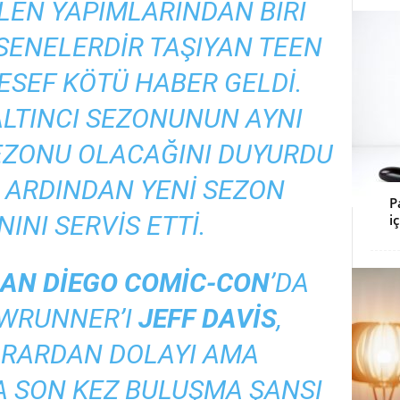
LEN YAPIMLARINDAN BIRI
SENELERDIR TAŞIYAN TEEN
SEF KÖTÜ HABER GELDI.
 ALTINCI SEZONUNUN AYNI
EZONU OLACAĞINI DUYURDU
 ARDINDAN YENI SEZON
P
INI SERVIS ETTI.
i
AN DIEGO COMIC-CON
’DA
WRUNNER’I
JEFF DAVIS
,
ARARDAN DOLAYI AMA
 SON KEZ BULUŞMA ŞANSI