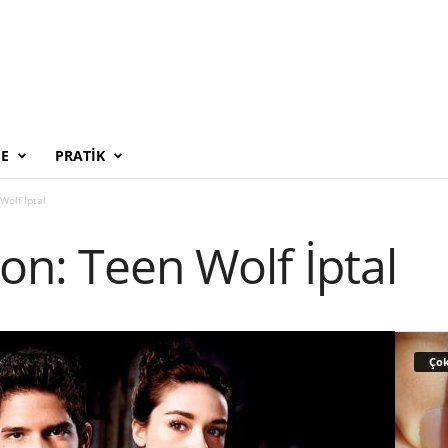
E
PRATIK
Wolf İptal
on: Teen Wolf İptal
Çok