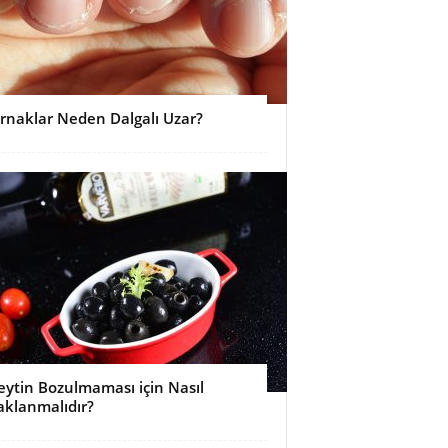
ırnaklar Neden Dalgalı Uzar?
eytin Bozulmaması için Nasıl
aklanmalıdır?