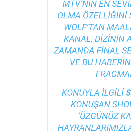
MTV’NIN EN SEVI
OLMA ÖZELLIĞINI 
WOLF’TAN MAALE
KANAL, DIZININ
ZAMANDA FINAL S
VE BU HABERIN
FRAGMAN
KONUYLA ILGILI
S
KONUŞAN SHO
‘ÜZGÜNÜZ K
HAYRANLARIMIZLA