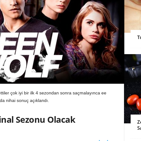
T
 ettiler çok iyi bir ilk 4 sezondan sonra saçmalayınca ee
da nihai sonuç açıklandı.
Final Sezonu Olacak
Z
S