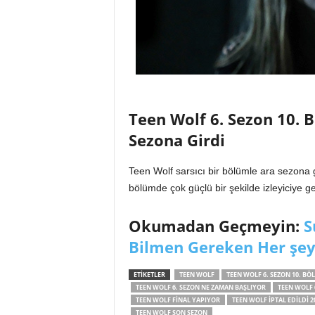
Teen Wolf 6. Sezon 10. 
Sezona Girdi
Teen Wolf sarsıcı bir bölümle ara sezona gi
bölümde çok güçlü bir şekilde izleyiciye ge
Okumadan Geçmeyin:
S
Bilmen Gereken Her şey
ETIKETLER
TEEN WOLF
TEEN WOLF 6. SEZON 10. BÖ
TEEN WOLF 6. SEZON NE ZAMAN BAŞLIYOR
TEEN WOLF 
TEEN WOLF FINAL YAPIYOR
TEEN WOLF IPTAL EDILDI 2
TEEN WOLF SON SEZON