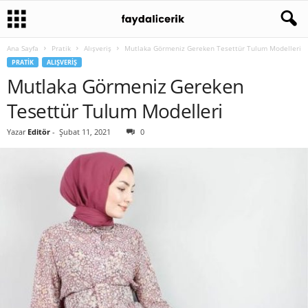
Ana Sayfa
Pratik
Alışveriş
Mutlaka Görmeniz Gereken Tesettür Tulum Modelleri
PRATIK
ALIŞVERIŞ
Mutlaka Görmeniz Gereken
Tesettür Tulum Modelleri
Yazar
Editör
-
Şubat 11, 2021
0