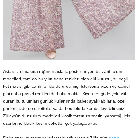
Astarsız olmasına rağmen asla iç göstermeyen bu zarif tulum
modelleri, tam da bu yılın trend renkleri olan gül kurusu, su yeşili,
kot mavisi gibi canlı renklerde üretilmiş. İsterseniz vizon ve camel
gibi daha pastel renkleri de bulunmakta. Siyah rengi de çok asil
duran bu tulumları günlük kullanımda babet ayakkabılarla, özel
günlerinizde de stilettolar ya da bootielerle kombinleyebilirsiniz.
Zülays’ın düz tulum modelleri klasik tarzın zarafetini yansıttığı için
üzerlerine klasik kesim ceketler çok yakışacaktır.
Daha spor ve rahat giyimi tercih ediyorsanız Zülays’ın
genç