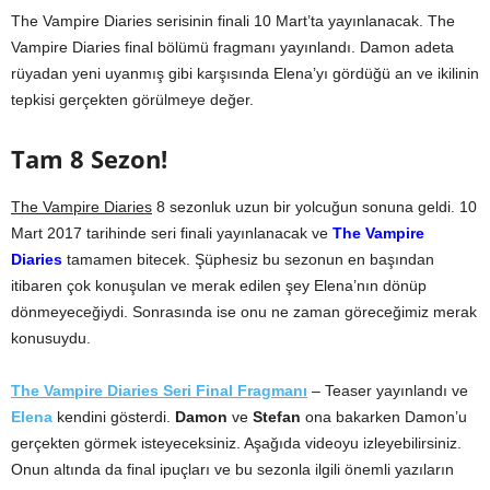
The Vampire Diaries serisinin finali 10 Mart’ta yayınlanacak. The
Vampire Diaries final bölümü fragmanı yayınlandı. Damon adeta
rüyadan yeni uyanmış gibi karşısında Elena’yı gördüğü an ve ikilinin
tepkisi gerçekten görülmeye değer.
Tam 8 Sezon!
The Vampire Diaries
8 sezonluk uzun bir yolcuğun sonuna geldi. 10
Mart 2017 tarihinde seri finali yayınlanacak ve
The Vampire
Diaries
tamamen bitecek. Şüphesiz bu sezonun en başından
itibaren çok konuşulan ve merak edilen şey Elena’nın dönüp
dönmeyeceğiydi. Sonrasında ise onu ne zaman göreceğimiz merak
konusuydu.
The Vampire Diaries Seri Final Fragmanı
– Teaser yayınlandı ve
Elena
kendini gösterdi.
Damon
ve
Stefan
ona bakarken Damon’u
gerçekten görmek isteyeceksiniz. Aşağıda videoyu izleyebilirsiniz.
Onun altında da final ipuçları ve bu sezonla ilgili önemli yazıların