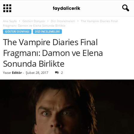
Ana Sayfa
Gösteri Dünyası
Dizi İncelemeleri
The Vampire Diaries Final
Fragmanı: Damon ve Elena Sonunda Birlikte
GÖSTERI DÜNYASI
DIZI İNCELEMELERI
The Vampire Diaries Final
Fragmanı: Damon ve Elena
Sonunda Birlikte
Yazar
Editör
-
Şubat 28, 2017
2