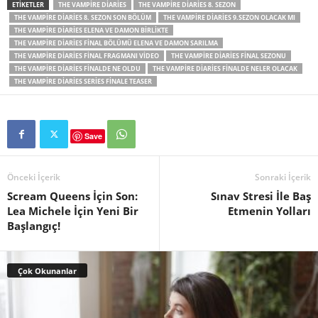
ETIKETLER
THE VAMPIRE DIARIES
THE VAMPIRE DIARIES 8. SEZON
THE VAMPIRE DIARIES 8. SEZON SON BÖLÜM
THE VAMPIRE DIARIES 9.SEZON OLACAK MI
THE VAMPIRE DIARIES ELENA VE DAMON BIRLIKTE
THE VAMPIRE DIARIES FINAL BÖLÜMÜ ELENA VE DAMON SARILMA
THE VAMPIRE DIARIES FINAL FRAGMANI VIDEO
THE VAMPIRE DIARIES FINAL SEZONU
THE VAMPIRE DIARIES FINALDE NE OLDU
THE VAMPIRE DIARIES FINALDE NELER OLACAK
THE VAMPIRE DIARIES SERIES FINALE TEASER
Save
Önceki İçerik
Sonraki İçerik
Scream Queens İçin Son:
Sınav Stresi İle Baş
Lea Michele İçin Yeni Bir
Etmenin Yolları
Başlangıç!
Çok Okunanlar