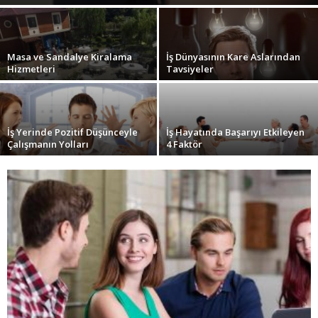
Masa ve Sandalye Kiralama
İş Dünyasının Kare Aslarından
Hizmetleri
Tavsiyeler
İş Yerinde Pozitif Düşünceyle
İş Hayatında Başarıyı Etkileyen
Çalışmanın Yolları
4 Faktör